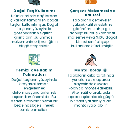
Doğal Taş Kullanımı
Çerçeve Malzemesi ve
Kalitesi
Ürünlerimizde dağlardan
çıkarılan tamamen doğal
Tabloların çerçeveleri,
taşlar kullanılmıştır. Doğal
yüksek kaliteli eskitme
taşların yüzeyinde
görünüme sahip geri
gözeneklerin ve girinti-
dönüştürülmüş kompozit
çıkıntıların bulunması,
malzeme veya %100 doğal
malzemenin orijinalliğinin
birinci sınıf ahşap
bir göstergesidir.
kullanılarak üretilmiştir.
Temizlik ve Bakım
Montaj Kolaylığı
Talimatları
Tabloların arka tarafında
Doğal taşların yüzeyinde
yer alan askı aparatı
kimyasal teması
sayesinde duvara
engellemek
kolayca monte edilebilir.
deformasyonu önlemek
Alternatif olarak, askı
açısından önemlidir. Bu
aparatı çıkarılarak güçlü
nedenle tablolar nemli bir
bir bant yardımıyla da
bezle nazikçe silinerek
montaj yapılabilir.
temizlenmelidir.