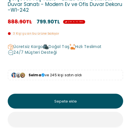
Duvar Sanatı - Modern Ev ve Ofis Duvar Dekoru
-W1-242
Normal
888.90TL
İndirimli
799.90TL
fiyat
fiyat
3
Kişi şu an bu ürüne bakıyor
Ücretsiz Kargo
Doğal Taş
Hızlı Teslimat
24/7 Müşteri Desteği
Selma
ve 245 kişi satın aldı
Sepete ekle