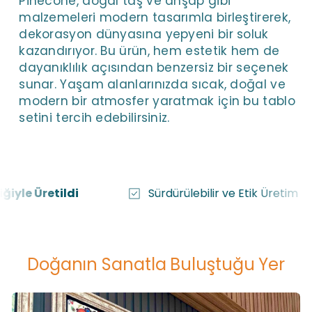
Pinecone, doğal taş ve ahşap gibi
malzemeleri modern tasarımla birleştirerek,
dekorasyon dünyasına yepyeni bir soluk
kazandırıyor. Bu ürün, hem estetik hem de
dayanıklılık açısından benzersiz bir seçenek
sunar. Yaşam alanlarınızda sıcak, doğal ve
modern bir atmosfer yaratmak için bu tablo
setini tercih edebilirsiniz.
di
Sürdürülebilir ve Etik Üretim
Eş
Doğanın Sanatla Buluştuğu Yer