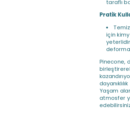
taraflı b
Pratik Kul
Temizl
için kim
yeterlid
deformas
Pinecone, 
birleştirer
kazandırıy
dayanıklılı
Yaşam alan
atmosfer ya
edebilirsini