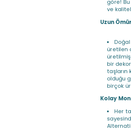
göre! Bu
ve kalite
Uzun Ömür
Doğal
üretilen
üretilmi
bir deko
taşların 
olduğu g
birçok ü
Kolay Mon
Her ta
sayesind
Alternati