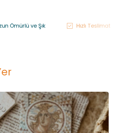
e Şık
Hızlı Teslimat
Yerli Üre
Yer