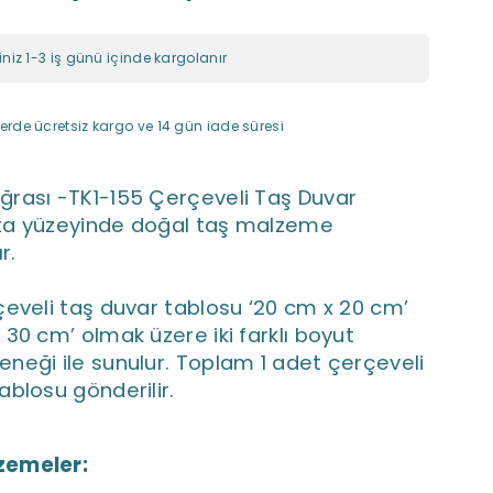
riniz 1-3 iş günü içinde kargolanır
rde ücretsiz kargo ve 14 gün iade süresi
ğrası -TK1-155 Çerçeveli Taş Duvar
ta yüzeyinde doğal taş malzeme
r.
çeveli taş duvar tablosu
‘20 cm x 20 cm’
 30 cm’ olmak üzere iki farklı boyut
neği ile sunulur
. Toplam 1 adet çerçeveli
ablosu gönderilir.
zemeler: