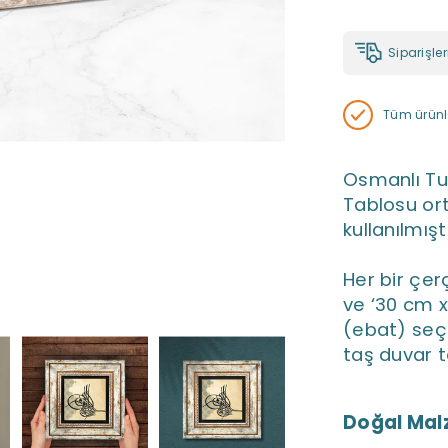
Siparişle
Tüm ürünle
Osmanlı Tu
Tablosu or
kullanılmıştı
Her bir çer
ve ‘30 cm x
(ebat) seçe
taş duvar t
Doğal Mal