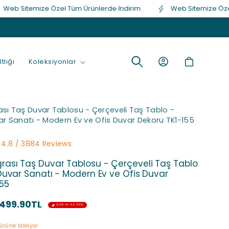
Sitemize Özel Tüm Ürünlerde İndirim
Web Sitemize Özel Tüm
Oturum
Sepet
tlığı
Koleksiyonlar
aç
sı Taş Duvar Tablosu - Çerçeveli Taş Tablo -
ar Sanatı - Modern Ev ve Ofis Duvar Dekoru TK1-155
4.8 / 3884 Reviews
rası Taş Duvar Tablosu - Çerçeveli Taş Tablo
Duvar Sanatı - Modern Ev ve Ofis Duvar
155
İndirimli
499.90TL
fiyat
 ürüne bakıyor