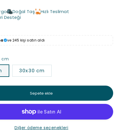
rgo
Doğal Taş
Hızlı Teslimat
ri Desteği
ma
ve 245 kişi satın aldı
0 cm
m
30x30 cm
Sepete ekle
Diğer ödeme seçenekleri