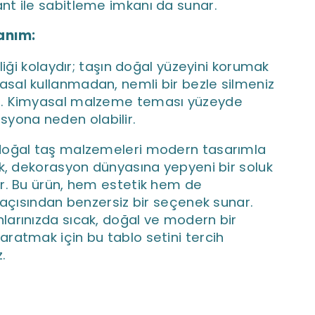
ant ile sabitleme imkanı da sunar.
lanım:
iği kolaydır; taşın doğal yüzeyini korumak
yasal kullanmadan, nemli bir bezle silmeniz
ir. Kimyasal malzeme teması yüzeyde
yona neden olabilir.
doğal taş malzemeleri modern tasarımla
ek, dekorasyon dünyasına yepyeni bir soluk
or. Bu ürün, hem estetik hem de
k açısından benzersiz bir seçenek sunar.
larınızda sıcak, doğal ve modern bir
ratmak için bu tablo setini tercih
z.