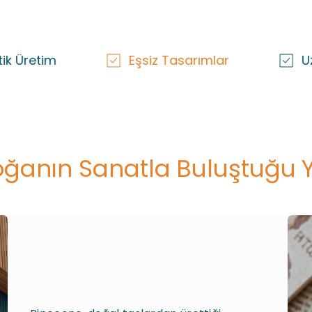
Eşsiz Tasarımlar
Uzun Ömürlü v
ğanın Sanatla Buluştuğu 