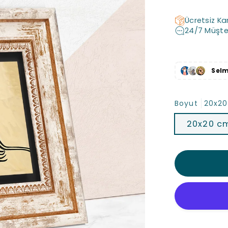
Ücretsiz Ka
24/7 Müşte
Sel
Boyut
20x2
20x20 c