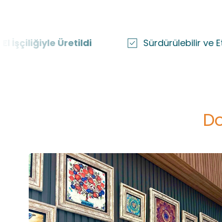
e Üretildi
Sürdürülebilir ve Etik Üretim
Do