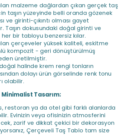
nılan malzeme dağlardan çıkan gerçek taş
çin taşın yüzeyinde belli oranda gözenek
ı ve girinti-çıkıntı olması gayet
r. Taşın dokusundaki doğal girinti ve
r, her bir tabloyu benzersiz kılar.
ılan çerçeveler yüksek kaliteli, eskitme
ü kompozit - geri dönüştürülmüş
en üretilmiştir.
doğal halinde krem rengi tonların
ından dolayı ürün görselinde renk tonu
rı olabilir.
 Minimalist Tasarım:
is, restoran ya da otel gibi farklı alanlarda
bilir. Evinizin veya ofisinizin atmosferini
cek, zarif ve dikkat çekici bir dekorasyon
ıyorsanız, Çerçeveli Taş Tablo tam size