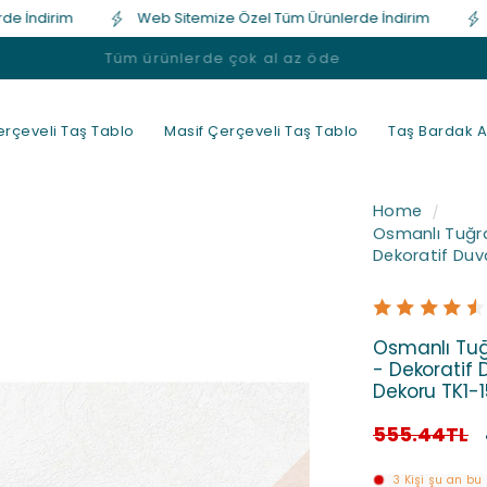
dirim
Web Sitemize Özel Tüm Ürünlerde İndirim
Web 
Tüm ürünlerde çok al az öde
rçeveli Taş Tablo
Masif Çerçeveli Taş Tablo
Taş Bardak Al
Home
Osmanlı Tuğra
Dekoratif Duv
Osmanlı Tuğ
- Dekoratif 
Dekoru TK1-
Normal
555.44TL
fiyat
3
Kişi şu an bu