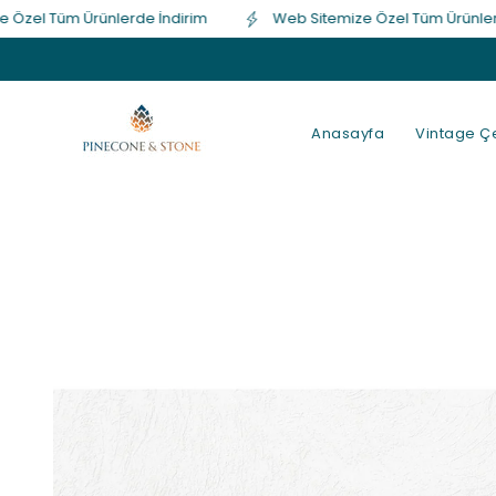
 Tüm Ürünlerde İndirim
Web Sitemize Özel Tüm Ürünlerde İn
İçeriğe atla
Anasayfa
Vintage Çe
Ürün
bilgisine
atla