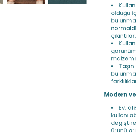
Kulla
olduğu i
bulunmas
normaldi
çıkıntıla
Kullan
görünüml
malzemed
Taşın 
bulunmas
farklılıkla
Modern ve
Ev, of
kullanıla
değiştire
ürünü ar